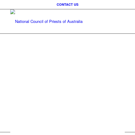
CONTACT US
Our Story
Every story has a beginning. This is ours…